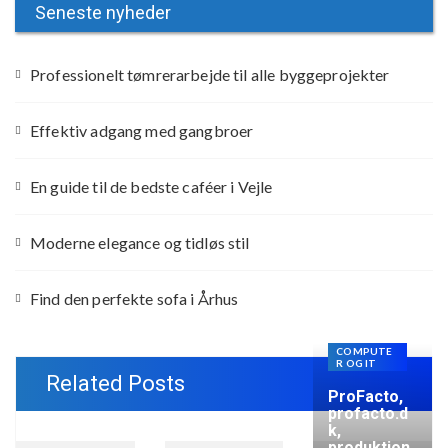
Seneste nyheder
Professionelt tømrerarbejde til alle byggeprojekter
Effektiv adgang med gangbroer
En guide til de bedste caféer i Vejle
Moderne elegance og tidløs stil
Find den perfekte sofa i Århus
COMPUTE
R OG IT
Related Posts
ProFacto,
profacto.d
k,
produktion