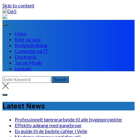
Skip to content
Hjem
Biler og sjov
Boligindretning
Computer og IT
Elektronik
Tøj og Mode
kontakt
Latest News
Professionelt tømrerarbejde til alle byggeprojekter
Effektiv adgang med gangbroer
En guide til de bedste caféer i Vejle
Moderne elegance og tidløs stil