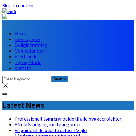
Skip to content
Hjem
Biler og sjov
Boligindretning
Computer og IT
Elektronik
Tøj og Mode
kontakt
Latest News
Professionelt tømrerarbejde til alle byggeprojekter
Effektiv adgang med gangbroer
En guide til de bedste caféer i Vejle
Moderne elegance og tidløs stil