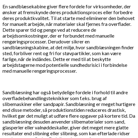
En sandblæsekabine giver flere fordele for virksomheder, der
ønsker at fremskynde deres produktionsproces eller forbedre
deres produktkvalitet. Til at starte med eliminerer den behovet
for manuelt arbejde, når materialer skal fjernes fra overflader.
Dette sparer tid og penge ved at reducere de
arbejdsomkostninger, der er forbundet med manuelle
rengøringsprocesser. Derudover sikrer en
sandblæsningskabine, at det miljø, hvor sandblæsningen finder
sted, forbliver rent og fri for støvpartikler, som kan være
farlige, når de indåndes. Dette er med til at beskytte
arbejdstagerne mod potentielle sundhedsrisici i forbindelse
med manuelle rengøringsprocesser.
Sandblæsning har også betydelige fordele i forhold til andre
overfladebehandlingsteknikker som f.eks. brug af
slibemaskiner eller sandpapir. Sandblæsning er meget hurtigere
end disse metoder, så produktionstiden reduceres drastisk,
hvilket gør det muligt at udføre flere opgaver på kortere tid. Da
sandblæsning desuden anvender slibematerialer som sand,
glasperler eller valnøddeskaller, giver det meget mere glatte
resultater end slibning eller slibning, som kan efterlade ridser