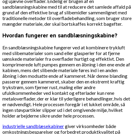
og ujævne overflader. Endelig er brugen af en
sandblæsningskabine med til at reducere det samlede affald på
grund af den effektive brug af slibemidler sammenlignet med
traditionelle metoder til overfladebehandling, som bruger store
mængder materiale, der skal bortskaffes korrekt bagefter.
Hvordan fungerer en sandblæsningskabine?
En sandblæsningskabine fungerer ved at kombinere trykluft
med slibematerialer som sand eller glasperler for at fjerne
uønskede materialer fra overflader hurtigt og effektivt. Den
komprimerede luft pumpes gennem en åbning i den ene ende af
kabinen, mens det slibende materiale føres ind i en anden
åbning i den modsatte ende af kammeret. Når denne blanding
passerer gennem kammeret, skaber den en ekstremt kraftig
trykstrøm, som fjerner rust, maling eller andre
ufuldkommenheder ved kontakt og efterlader kun rene
metaloverflader, der er klar til yderligere behandlinger, hvis det
er nødvendigt. Hele processen foregår i et lukket område, så
ingen støvpartikler slipper ud i det omgivende miljø, hvilket
holder arbejderne sikre under hele processen.
industrielle sandblæsekabiner
giver virksomheder både
omkostningsbesparelser og forbedret produktkvalitet på