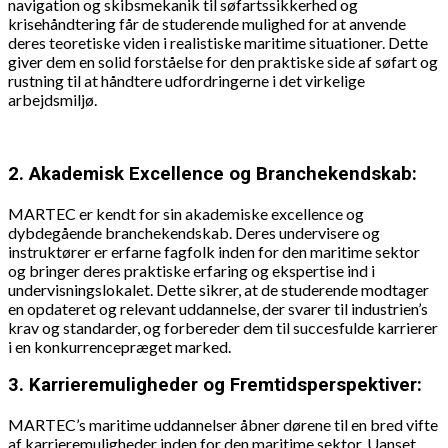
navigation og skibsmekanik til søfartssikkerhed og
krisehåndtering får de studerende mulighed for at anvende
deres teoretiske viden i realistiske maritime situationer. Dette
giver dem en solid forståelse for den praktiske side af søfart og
rustning til at håndtere udfordringerne i det virkelige
arbejdsmiljø.
2. Akademisk Excellence og Branchekendskab:
MARTEC er kendt for sin akademiske excellence og
dybdegående branchekendskab. Deres undervisere og
instruktører er erfarne fagfolk inden for den maritime sektor
og bringer deres praktiske erfaring og ekspertise ind i
undervisningslokalet. Dette sikrer, at de studerende modtager
en opdateret og relevant uddannelse, der svarer til industrien’s
krav og standarder, og forbereder dem til succesfulde karrierer
i en konkurrencepræget marked.
3. Karrieremuligheder og Fremtidsperspektiver:
MARTEC’s maritime uddannelser åbner dørene til en bred vifte
af karrieremuligheder inden for den maritime sektor. Uanset