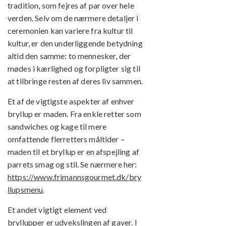
tradition, som fejres af par over hele
verden. Selv om de nærmere detaljer i
ceremonien kan variere fra kultur til
kultur, er den underliggende betydning
altid den samme: to mennesker, der
mødes i kærlighed og forpligter sig til
at tilbringe resten af deres liv sammen.
Et af de vigtigste aspekter af enhver
bryllup er maden. Fra enkle retter som
sandwiches og kage til mere
omfattende flerretters måltider –
maden til et bryllup er en afspejling af
parrets smag og stil. Se nærmere her:
https://www.frimannsgourmet.dk/bry
llupsmenu
.
Et andet vigtigt element ved
bryllupper er udvekslingen af gaver. I