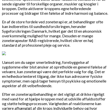
sende signaler til forskellige organer, muskler og knogler i
kroppen. Dette aktiverer kroppens egne helbredende
processer og bidrager til en følelse af indre harmoni og balance.
En af de store fordele ved zoneterapi er, at behandlinger ofte
kan indberettes til sundhedsforsikringen, herunder
Sygeforsikringen Danmark, hvilket gør det til en økonomisk
overkommelig mulighed for mange. Desuden er mange
zoneterapeuter RAB-registrerede, hvilket sikrer en høj
standard af professionel pleje og service.
Uanset om du søger smertelindring, forebyggelse af
sygdomme eller blot ønsker at opretholde en generel følelse af
velvære, kan zoneterapi være det perfekte valg for dig. Det er
en helhedsorienteret tilgang, der ikke kun adresserer fysiske
symptomer, men også tager hensyn til psykiske og emotionelle
aspekter af dit velbefindende.
Efter en zoneterapibehandling er det vigtigt at drikke rigeligt
med vand for at hjælpe kroppen med at udskille affaldsstoffer
og støtte helingsprocessen. Varigheden af ​​reaktionerne kan
variere afhængigt af din krops individuelle behov og hvor