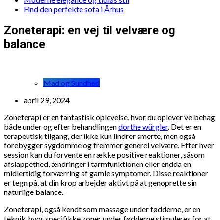
Find den perfekte sofa i Århus
Zoneterapi: en vej til velvære og
balance
Mad og Sundhed
april 29, 2024
Zoneterapi er en fantastisk oplevelse, hvor du oplever velbehag
både under og efter behandlingen
dorthe würgler
. Det er en
terapeutisk tilgang, der ikke kun lindrer smerte, men også
forebygger sygdomme og fremmer generel velvære. Efter hver
session kan du forvente en række positive reaktioner, såsom
afslappethed, ændringer i tarmfunktionen eller endda en
midlertidig forværring af gamle symptomer. Disse reaktioner
er tegn på, at din krop arbejder aktivt på at genoprette sin
naturlige balance.
Zoneterapi, også kendt som massage under fødderne, er en
teknik, hvor specifikke zoner under fødderne stimuleres for at