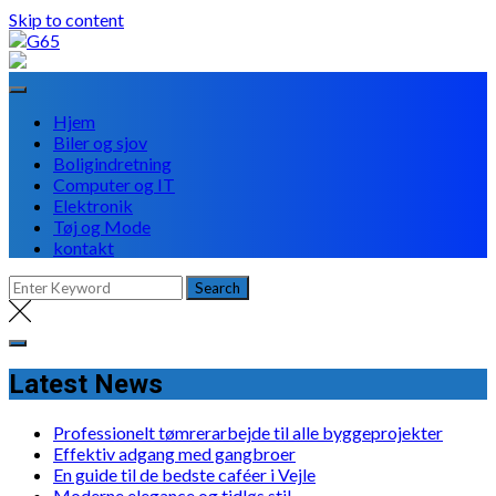
Skip to content
Hjem
Biler og sjov
Boligindretning
Computer og IT
Elektronik
Tøj og Mode
kontakt
Latest News
Professionelt tømrerarbejde til alle byggeprojekter
Effektiv adgang med gangbroer
En guide til de bedste caféer i Vejle
Moderne elegance og tidløs stil