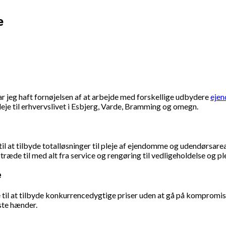
e
r jeg haft fornøjelsen af at arbejde med forskellige udbydere
ejen
leje til erhvervslivet i Esbjerg, Varde, Bramming og omegn.
 til at tilbyde totalløsninger til pleje af ejendomme og udendørsare
træde til med alt fra service og rengøring til vedligeholdelse og ple
e
 til at tilbyde konkurrencedygtige priser uden at gå på kompromis 
dste hænder.