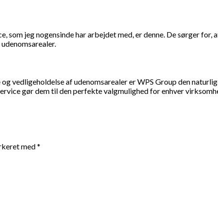
e, som jeg nogensinde har arbejdet med, er denne. De sørger for, 
f udenomsarealer.
e og vedligeholdelse af udenomsarealer er WPS Group den naturli
service gør dem til den perfekte valgmulighed for enhver virksomh
arkeret med
*