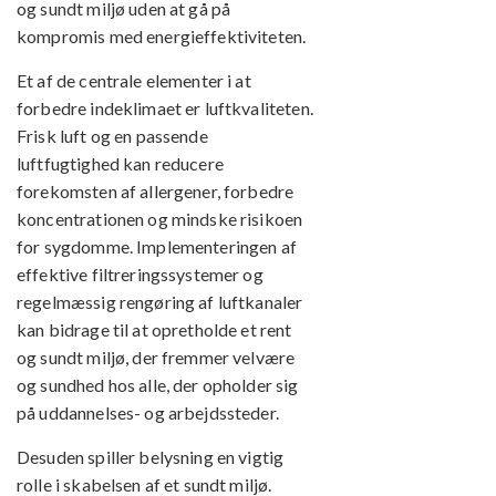
og sundt miljø uden at gå på
kompromis med energieffektiviteten.
Et af de centrale elementer i at
forbedre indeklimaet er luftkvaliteten.
Frisk luft og en passende
luftfugtighed kan reducere
forekomsten af allergener, forbedre
koncentrationen og mindske risikoen
for sygdomme. Implementeringen af
effektive filtreringssystemer og
regelmæssig rengøring af luftkanaler
kan bidrage til at opretholde et rent
og sundt miljø, der fremmer velvære
og sundhed hos alle, der opholder sig
på uddannelses- og arbejdssteder.
Desuden spiller belysning en vigtig
rolle i skabelsen af et sundt miljø.