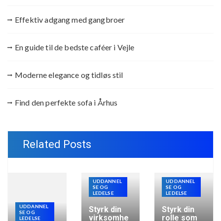
Effektiv adgang med gangbroer
En guide til de bedste caféer i Vejle
Moderne elegance og tidløs stil
Find den perfekte sofa i Århus
Related Posts
UDDANNEL
UDDANNEL
SE OG
SE OG
LEDELSE
LEDELSE
UDDANNEL
Styrk din
Styrk din
SE OG
virksomhe
rolle som
LEDELSE