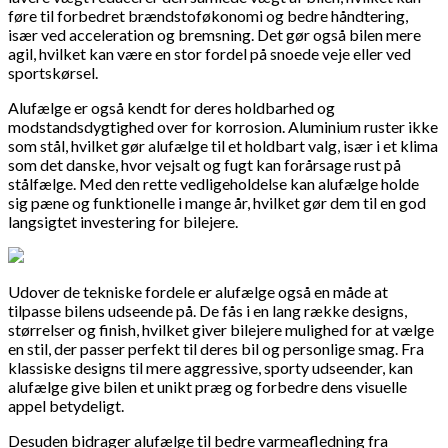
føre til forbedret brændstoføkonomi og bedre håndtering,
især ved acceleration og bremsning. Det gør også bilen mere
agil, hvilket kan være en stor fordel på snoede veje eller ved
sportskørsel.
Alufælge er også kendt for deres holdbarhed og
modstandsdygtighed over for korrosion. Aluminium ruster ikke
som stål, hvilket gør alufælge til et holdbart valg, især i et klima
som det danske, hvor vejsalt og fugt kan forårsage rust på
stålfælge. Med den rette vedligeholdelse kan alufælge holde
sig pæne og funktionelle i mange år, hvilket gør dem til en god
langsigtet investering for bilejere.
Udover de tekniske fordele er alufælge også en måde at
tilpasse bilens udseende på. De fås i en lang række designs,
størrelser og finish, hvilket giver bilejere mulighed for at vælge
en stil, der passer perfekt til deres bil og personlige smag. Fra
klassiske designs til mere aggressive, sporty udseender, kan
alufælge give bilen et unikt præg og forbedre dens visuelle
appel betydeligt.
Desuden bidrager alufælge til bedre varmeafledning fra