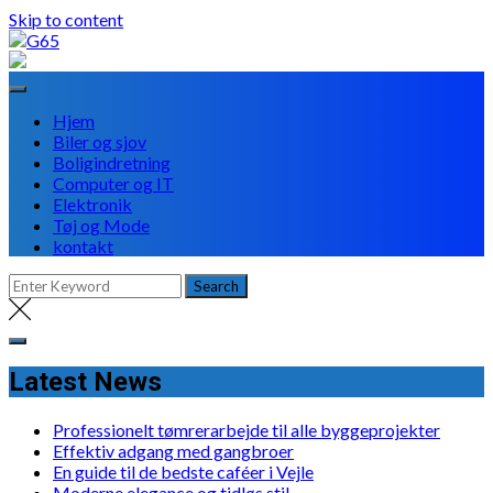
Skip to content
Hjem
Biler og sjov
Boligindretning
Computer og IT
Elektronik
Tøj og Mode
kontakt
Latest News
Professionelt tømrerarbejde til alle byggeprojekter
Effektiv adgang med gangbroer
En guide til de bedste caféer i Vejle
Moderne elegance og tidløs stil