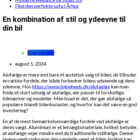
Find den perfekte sofa i Århus
En kombination af stil og ydeevne til
din bil
Biler og sjov
august 5, 2024
Alufælge er mere end bare et æstetisk valg til bilen; de tilbyder
en række fordele, der både forbedrer bilens udseende og dens
ydeevne. Hos
https://www.bigwheels.dk/alufaelge
kan man
finde et stort udvalg af alufælge, der passer til forskellige
bilmærker og modeller. Men hvad er det, der gør alufælge så
populære blandt bilentusiaster, og hvorfor kan det være en god
investering?
En af de mest bemærkelsesværdige fordele ved alufælge er
deres vægt. Aluminium er et letvægtsmateriale, hvilket betyder,
at alufælge vejer mindre end de traditionelle stålfælge. Denne
lavere vægt reducerer den samlede vægt af bilen, hvilket kan