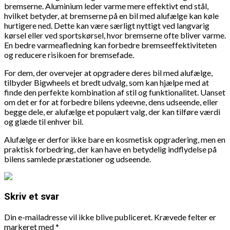
bremserne. Aluminium leder varme mere effektivt end stål,
hvilket betyder, at bremserne på en bil med alufælge kan køle
hurtigere ned. Dette kan være særligt nyttigt ved langvarig
kørsel eller ved sportskørsel, hvor bremserne ofte bliver varme.
En bedre varmeafledning kan forbedre bremseeffektiviteten
og reducere risikoen for bremsefade.
For dem, der overvejer at opgradere deres bil med alufælge,
tilbyder Bigwheels et bredt udvalg, som kan hjælpe med at
finde den perfekte kombination af stil og funktionalitet. Uanset
om det er for at forbedre bilens ydeevne, dens udseende, eller
begge dele, er alufælge et populært valg, der kan tilføre værdi
og glæde til enhver bil.
Alufælge er derfor ikke bare en kosmetisk opgradering, men en
praktisk forbedring, der kan have en betydelig indflydelse på
bilens samlede præstationer og udseende.
Skriv et svar
Din e-mailadresse vil ikke blive publiceret.
Krævede felter er
markeret med
*