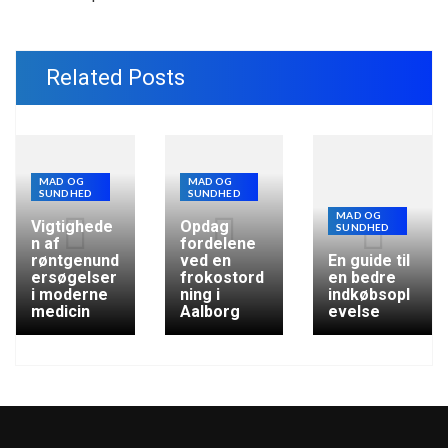
Related Posts
MAD OG
MAD OG
SUNDHED
SUNDHED
MAD OG
Vigtighede
Opdag
SUNDHED
n af
fordelene
røntgenund
ved en
En guide til
ersøgelser
frokostord
en bedre
i moderne
ning i
indkøbsopl
medicin
Aalborg
evelse