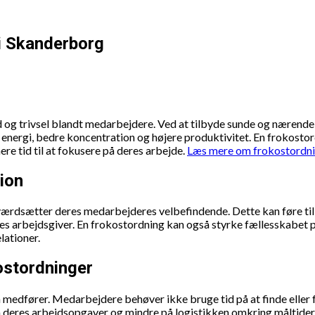
i Skanderborg
 og trivsel blandt medarbejdere. Ved at tilbyde sunde og nærende
et energi, bedre koncentration og højere produktivitet. En frokosto
e tid til at fokusere på deres arbejde.
Læs mere om frokostordn
ion
e værdsætter deres medarbejderes velbefindende. Dette kan føre t
eres arbejdsgiver. En frokostordning kan også styrke fællesskabe
lationer.
ostordninger
 medfører. Medarbejdere behøver ikke bruge tid på at finde eller 
å deres arbejdsopgaver og mindre på logistikken omkring måltider