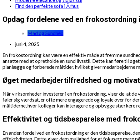
Find den perfekte sofa i Århus
Opdag fordelene ved en frokostordning 
Mad og Sundhed
juni 4, 2025
En frokostordning kan være en effektiv måde at fremme sundhed
ansatte med at opretholde en sund livsstil. Dette kan føre til øg
planlægge og forberede måltider, hvilket giver medarbejderne mer
Øget medarbejdertilfredshed og motivat
Når virksomheder investerer i en frokostordning, viser de, at d
føler sig værdsat, er ofte mere engagerede og loyale over for d
måltiderne, hvor kolleger kan interagere og opbygge stærkere re
Effektivitet og tidsbesparelse med frok
En anden fordel ved en frokostordning er den tidsbesparelse, den
effektiviteten. Dette giver dem mulighed for at fokusere mere p