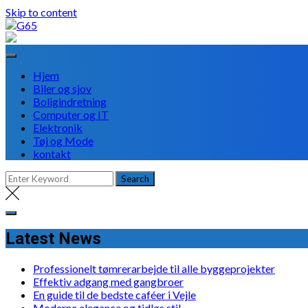
Skip to content
Hjem
Biler og sjov
Boligindretning
Computer og IT
Elektronik
Tøj og Mode
kontakt
Latest News
Professionelt tømrerarbejde til alle byggeprojekter
Effektiv adgang med gangbroer
En guide til de bedste caféer i Vejle
Moderne elegance og tidløs stil