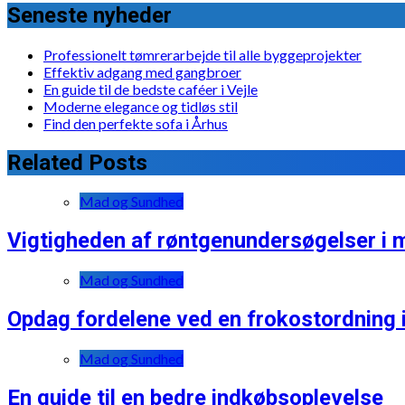
Seneste nyheder
Professionelt tømrerarbejde til alle byggeprojekter
Effektiv adgang med gangbroer
En guide til de bedste caféer i Vejle
Moderne elegance og tidløs stil
Find den perfekte sofa i Århus
Related Posts
Mad og Sundhed
Vigtigheden af røntgenundersøgelser i 
Mad og Sundhed
Opdag fordelene ved en frokostordning 
Mad og Sundhed
En guide til en bedre indkøbsoplevelse