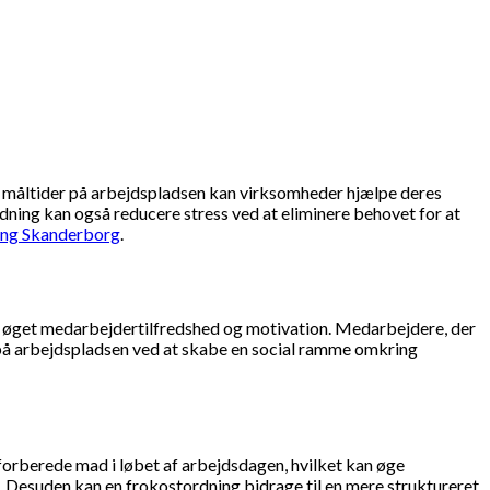
 måltider på arbejdspladsen kan virksomheder hjælpe deres
rdning kan også reducere stress ved at eliminere behovet for at
ing Skanderborg
.
il øget medarbejdertilfredshed og motivation. Medarbejdere, der
t på arbejdspladsen ved at skabe en social ramme omkring
forberede mad i løbet af arbejdsdagen, hvilket kan øge
. Desuden kan en frokostordning bidrage til en mere struktureret