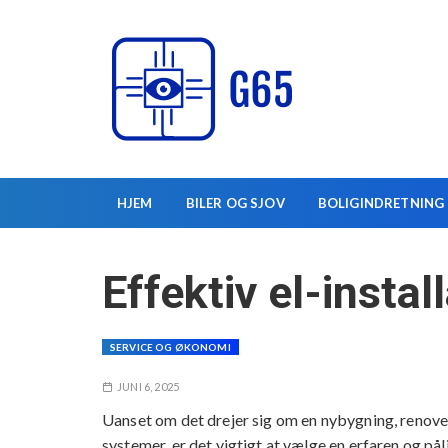
S
k
i
p
t
o
c
o
HJEM
BILER OG SJOV
BOLIGINDRETNING
n
t
e
Effektiv el-instal
n
t
SERVICE OG ØKONOMI
JUNI 6, 2025
Uanset om det drejer sig om en nybygning, renover
systemer, er det vigtigt at vælge en erfaren og påli