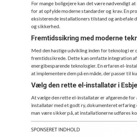
For mange boligejere kan det være nødvendigt at o
for at opfylde moderne standarder og krav. En pro
eksisterende installationers tilstand og anbefale
og sikkerhed.
Fremtidssikring med moderne tekn
Med den hastige udvikling inden for teknologi er det
fremtidssikrede. Dette kan omfatte integration af
energibesparende teknologier. En erfaren el-inst
at implementere dem på en måde, der passer til k
Vælg den rette el-installatør i Esbj
At vælge den rette el-installatør er afgørende for a
installatør med et godt ry, dokumenteret erfaring
man være sikker på, at installationerne udføres kor