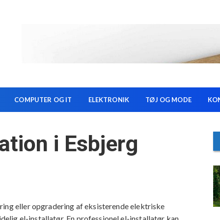
COMPUTER OG IT
ELEKTRONIK
TØJ OG MODE
KO
lation i Esbjerg
ing eller opgradering af eksisterende elektriske
delig el-installatør. En professionel el-installatør kan