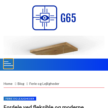
S
k
i
p
t
o
c
o
n
t
e
n
t
Home
Blog
Ferie og Lejligheder
FERIE OG LEJLIGHEDER
Fordele ved fleksible og moderne