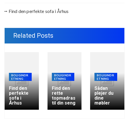
Find den perfekte sofa i Århus
Related Posts
BOLIGINDR
BOLIGINDR
BOLIGINDR
ETNING
ETNING
ETNING
Find den
Find den
Sådan
perfekte
rette
plejer du
sofa i
topmadras
dine
Århus
til din seng
møbler