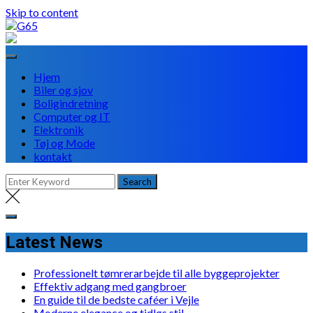
Skip to content
Hjem
Biler og sjov
Boligindretning
Computer og IT
Elektronik
Tøj og Mode
kontakt
Latest News
Professionelt tømrerarbejde til alle byggeprojekter
Effektiv adgang med gangbroer
En guide til de bedste caféer i Vejle
Moderne elegance og tidløs stil