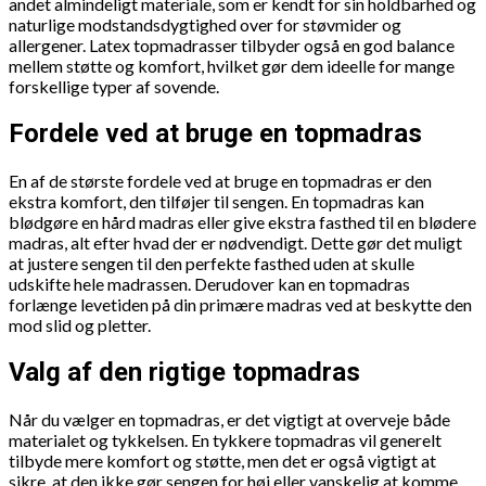
andet almindeligt materiale, som er kendt for sin holdbarhed og
naturlige modstandsdygtighed over for støvmider og
allergener. Latex topmadrasser tilbyder også en god balance
mellem støtte og komfort, hvilket gør dem ideelle for mange
forskellige typer af sovende.
Fordele ved at bruge en topmadras
En af de største fordele ved at bruge en topmadras er den
ekstra komfort, den tilføjer til sengen. En topmadras kan
blødgøre en hård madras eller give ekstra fasthed til en blødere
madras, alt efter hvad der er nødvendigt. Dette gør det muligt
at justere sengen til den perfekte fasthed uden at skulle
udskifte hele madrassen. Derudover kan en topmadras
forlænge levetiden på din primære madras ved at beskytte den
mod slid og pletter.
Valg af den rigtige topmadras
Når du vælger en topmadras, er det vigtigt at overveje både
materialet og tykkelsen. En tykkere topmadras vil generelt
tilbyde mere komfort og støtte, men det er også vigtigt at
sikre, at den ikke gør sengen for høj eller vanskelig at komme