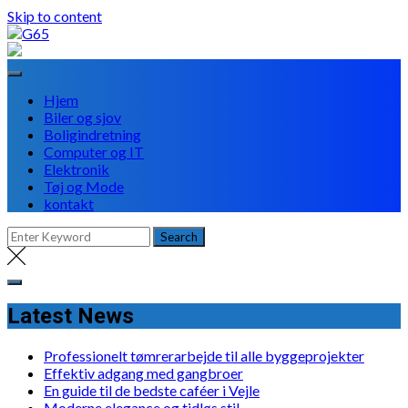
Skip to content
Hjem
Biler og sjov
Boligindretning
Computer og IT
Elektronik
Tøj og Mode
kontakt
Latest News
Professionelt tømrerarbejde til alle byggeprojekter
Effektiv adgang med gangbroer
En guide til de bedste caféer i Vejle
Moderne elegance og tidløs stil