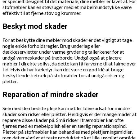
er specielt designet til det materiale, dine møbler er lavet af. For
stofmøbler kan en støvsuger med et møbelmundstykke være
effektiv til at fjerne støv og krummer.
Beskyt mod skader
For at beskytte dine møbler mod skader er det vigtigt at tage
nogle enkle forholdsregler. Brug underlag eller
dækkeservietter under varme gryder og tallerkener for at
undgå varmeskader på træborde. Undgå også at placere
møbler i direkte sollys, da dette kan få farverne til at falme over
tid. Hvis du har kæledyr, kan det være en god idé at bruge
beskyttende betræk på stofmøbler for at undgå ridser og
pletter.
Reparation af mindre skader
Selv med den bedste pleje kan møbler blive udsat for mindre
skader som ridser eller pletter. Heldigvis er der mange måder at
reparere disse skader på. Små ridser i træmøbler kan ofte
fjernes med en møbelpolish eller en særlig reparationspind.
Pletter på stofmøbler kan behandles med pletfjerningsmidler,
men det er vigtigt at teste produktet på et lille, usynligt område