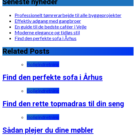
Seneste nyheder
Professionelt tømrerarbejde til alle byggeprojekter
Effektiv adgang med gangbroer
En guide til de bedste caféer i Vejle
Moderne elegance og tidløs stil
Find den perfekte sofa i Århus
Related Posts
Boligindretning
Find den perfekte sofa i Århus
Boligindretning
Find den rette topmadras til din seng
Boligindretning
Sådan plejer du dine møbler